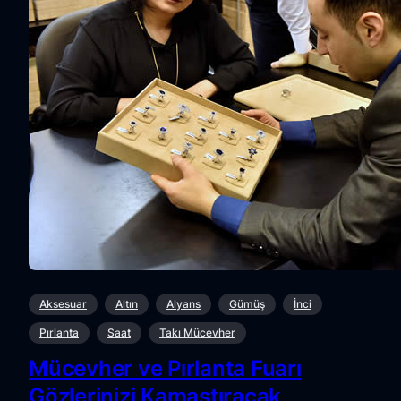
Aksesuar
Altın
Alyans
Gümüş
İnci
Pırlanta
Saat
Takı Mücevher
Mücevher ve Pırlanta Fuarı
Gözlerinizi Kamaştıracak