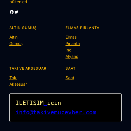
bültenleri
Facebook
Twitter
ALTIN GÜMÜŞ
ELMAS PIRLANTA
Altın
Elmas
Gümüş
Pırlanta
İnci
Alyans
TAKI VE AKSESUAR
SAAT
Takı
Saat
Aksesuar
İLETİŞİM
için 
info@takivemucevher.com