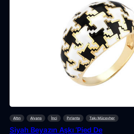
Altın
Alyans
İnci
Pırlanta
Takı Mücevher
Siyah Beyazın Aşkı ‘Pied De