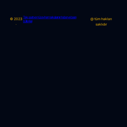
Takı , saat ve mücevher markalarının haber ve basın
© 2023
@ tüm hakları
bültenleri
·
saklıdır