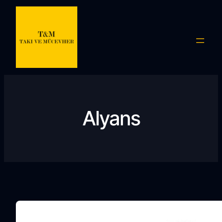
İçeriğe
geç
Alyans