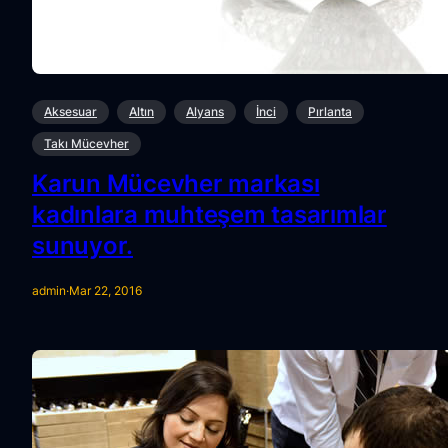
Aksesuar
Altın
Alyans
İnci
Pırlanta
Takı Mücevher
Karun Mücevher markası
kadınlara muhteşem tasarımlar
sunuyor.
admin
·
Mar 22, 2016