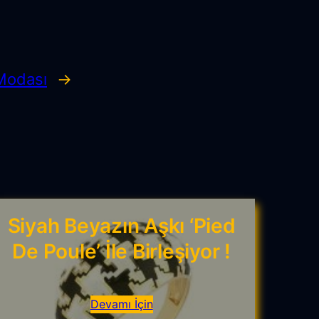
 Modası
→
Siyah Beyazın Aşkı ‘Pied
De Poule’ İle Birleşiyor !
Devamı İçin