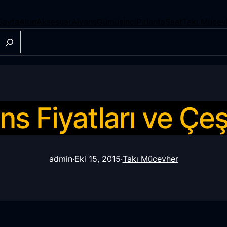
Sayfa
Altın
Aksesuar
Alyans
Gümüş
İnci
Pırlanta
Saat
Takı Mücev
ns Fiyatları ve Çeşi
admin
·
Eki 15, 2015
·
Takı Mücevher