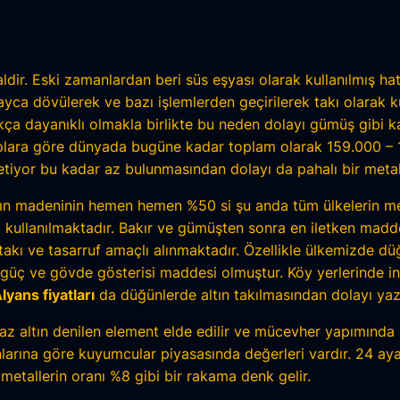
taldir. Eski zamanlardan beri süs eşyası olarak kullanılmış 
ayca dövülerek ve bazı işlemlerden geçirilerek takı olarak k
kça dayanıklı olmakla birlikte bu neden dolayı gümüş gibi k
plara göre dünyada bugüne kadar toplam olarak 159.000 – 16
tiyor bu kadar az bulunmasından dolayı da pahalı bir meta
altın madeninin hemen hemen %50 si şu anda tüm ülkelerin me
 kullanılmaktadır. Bakır ve gümüşten sonra en iletken madded
ın takı ve tasarruf amaçlı alınmaktadır. Özellikle ülkemizde 
 güç ve gövde gösterisi maddesi olmuştur. Köy yerlerinde insan
lyans fiyatları
da düğünlerde altın takılmasından dolayı yaz
eyaz altın denilen element elde edilir ve mücevher yapımında k
anlarına göre kuyumcular piyasasında değerleri vardır. 24 aya
r metallerin oranı %8 gibi bir rakama denk gelir.