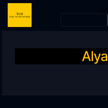
Ana 
Ara
Alya