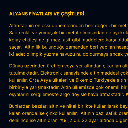
ALYANS FİYATLARI VE ÇEŞİTLERİ
Altın tarihin en eski dönemlerinden beri değerli bir me
Sarı renkli ve yumuşak bir metal olmasından dolayı kol
kolay etkileşime girmez, asit gibi maddelere karşı oldu
saçar. Altın ilk bulunduğu zamandan beri yapılan hesa
iki adet olimpik yüzme havuzu nu doldurmaya ancak ye
Dünya üzerinden üretilen veya yer altından çıkarılan 
tutulmaktadır. Elektronik sanayisinde altın maddesi çok
kullanılır. Orta Asya ülkeleri ve ülkemiz Türkiye’de alt
birbiriyle yarışmaktadır. Altın ülkemizde çok önemli bir
eşyalarını sergilemekte argo deyişle hava atmaktadır.
A
Bunlardan bazıları altın ve nikel birlikte kullanılarak b
kalan oranda ise çinko kullanılır. Altının bazı saflık or
denilince ise altın oranı %91,2 dir. 22 ayar altında diğe