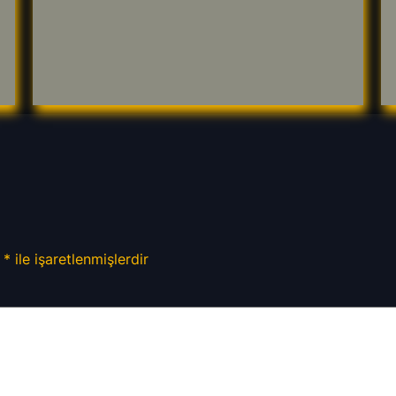
r
*
ile işaretlenmişlerdir