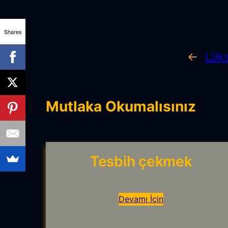
Shares
←
Lük
Mutlaka Okumalısınız
Tesbih çekmek
Devamı İçin